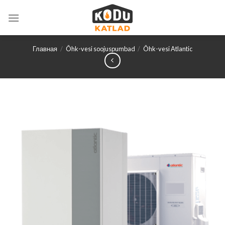
Skip
to
content
Главная
/
Õhk-vesi soojuspumbad
/
Õhk-vesi Atlantic