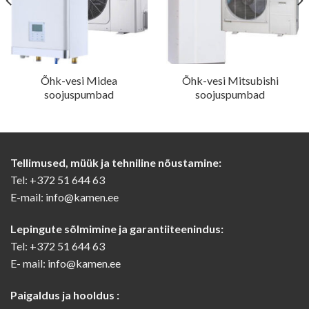
Õhk-vesi Midea
Õhk-vesi Mitsubishi
soojuspumbad
soojuspumbad
Tellimused, müük ja tehniline nõustamine:
Tel: +372 51 644 63
E-mail: info@kamen.ee
Lepingute sõlmimine ja garantiiteenindus:
Tel: +372 51 644 63
E- mail: info@kamen.ee
Paigaldus ja hooldus :