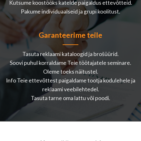
Kutsume koostööks katelde paigaldus ettevõtteid.
Pakume individuaalseid ja grupi koolitust.
Garanteerime teile
Tasuta reklaami kataloogid ja brošüürid.
Soovi puhul korraldame Teie töötajatele seminare.
Oleme toeks näitustel.
Info Teie ettevõttest paigaldame tootja kodulehele ja
reklaami veebilehtedel.
Tasuta tarne oma lattu või poodi.