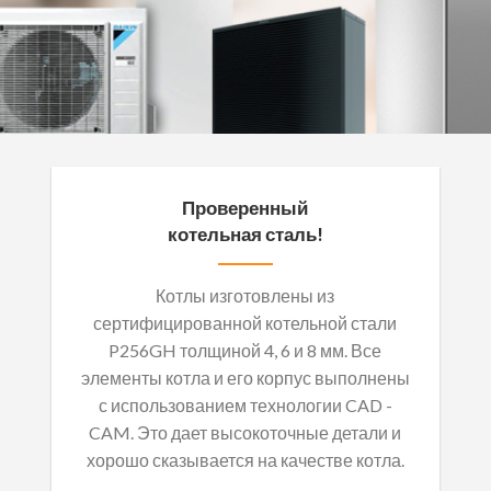
Проверенный
котельная сталь!
Котлы изготовлены из
сертифицированной котельной стали
P256GH толщиной 4, 6 и 8 мм. Все
элементы котла и его корпус выполнены
с использованием технологии CAD -
CAM. Это дает высокоточные детали и
хорошо сказывается на качестве котла.