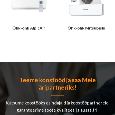
Õhk-õhk AlpicAir
Õhk-õhk Mitsubishi
Teeme koostööd ja saa Meie
äripartneriks!
Kutsume koostööks esindajaid ja koostööpartnereid,
garanteerime toote kvaliteeti ja ausat äri!