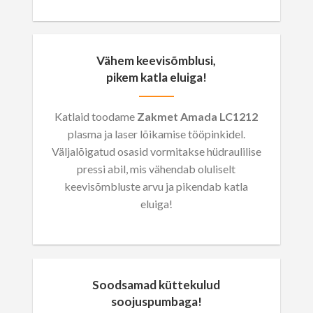
Vähem keevisõmblusi,
pikem katla eluiga!
Katlaid toodame
Zakmet Amada LC1212
plasma ja laser lõikamise tööpinkidel.
Väljalõigatud osasid vormitakse hüdraulilise
pressi abil, mis vähendab oluliselt
keevisõmbluste arvu ja pikendab katla
eluiga!
Soodsamad küttekulud
soojuspumbaga!