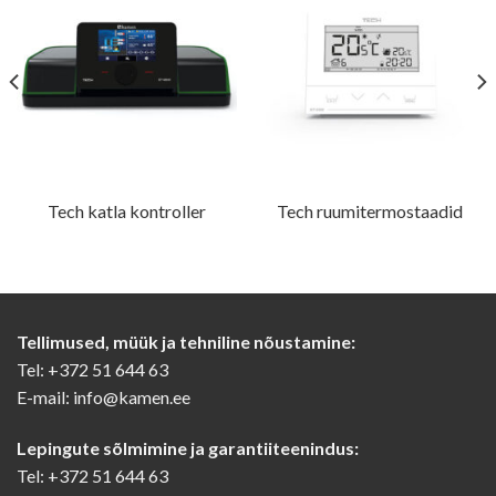
Tech katla kontroller
Tech ruumitermostaadid
Tellimused, müük ja tehniline nõustamine:
Tel: +372 51 644 63
E-mail: info@kamen.ee
Lepingute sõlmimine ja garantiiteenindus:
Tel: +372 51 644 63